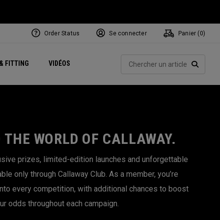
Order Status
Se connecter
Panier (
0
)
Centres de Performance
tum
 Juillet
ets
Exclusive Mavrik Complete Sets
Exclusivités - Balles de Golf
NEW Headwear
Women's Golf Balls
Rech
& FITTING
VIDÉOS
Régionaux
Golf
e
Exclusivités - Accessoires
Pass It On
RECHE
O THE WORLD OF CALLAWAY.
sive prizes, limited-edition launches and unforgettable
able only through Callaway Club. As a member, you’re
into every competition, with additional chances to boost
ur odds throughout each campaign.