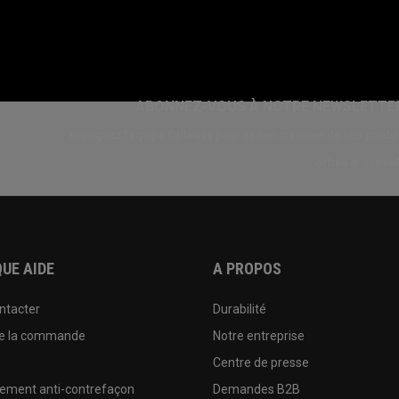
ABONNEZ-VOUS À NOTRE NEWSLETTE
Rejoignez l'équipe Callaway pour ne rien manquer de nos produi
offres et conseil
UE AIDE
A PROPOS
ntacter
Durabilité
de la commande
Notre entreprise
e
Centre de presse
sement anti-contrefaçon
Demandes B2B