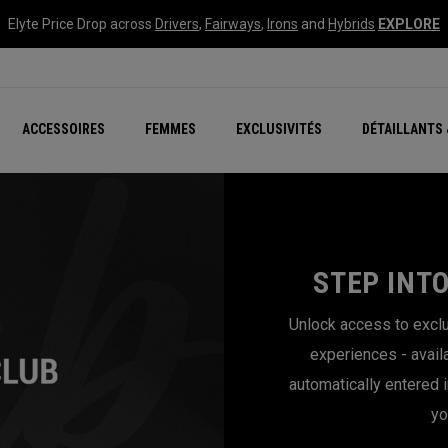
Elyte Price Drop across
Drivers
,
Fairways
,
Irons
and
Hybrids
EXPLORE
tées
ccessoires
Nouvelle série – Quan
Famille Chrome Soft
Chrome Tour : Majeur De
New - REVA Complete S
Online Selector Tools
ACCESSOIRES
FEMMES
EXCLUSIVITÉS
DÉTAILLANTS 
Exclusivités - Balles de 
Callaway Clubhouse Liv
STEP INT
Unlock access to exclu
experiences - avail
automatically entered 
yo