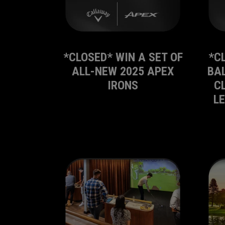
*CLOSED* WIN A SET OF
*C
ALL-NEW 2025 APEX
BAL
IRONS
C
L