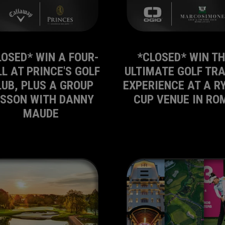
LOSED* WIN A FOUR-
*CLOSED* WIN T
L AT PRINCE'S GOLF
ULTIMATE GOLF TR
LUB, PLUS A GROUP
EXPERIENCE AT A R
ESSON WITH DANNY
CUP VENUE IN RO
MAUDE