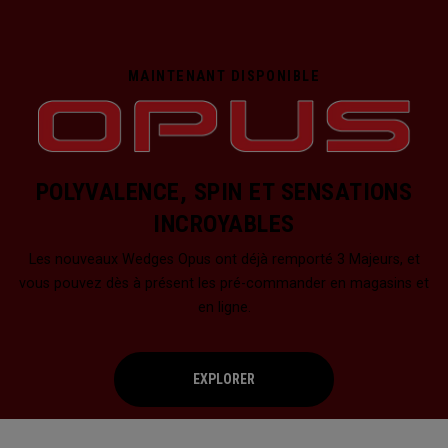
MAINTENANT DISPONIBLE
POLYVALENCE, SPIN ET SENSATIONS
INCROYABLES
Les nouveaux Wedges Opus ont déjà remporté 3 Majeurs, et
vous pouvez dès à présent les pré-commander en magasins et
en ligne.
EXPLORER