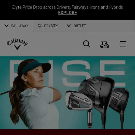
Elyte Price Drop across
Drivers
,
Fairways
,
Irons
and
Hybrids
EXPLORE
CALLAWAY
ODYSSEY
OUTLET
Panier
Recherch
O
Callaway
Golf