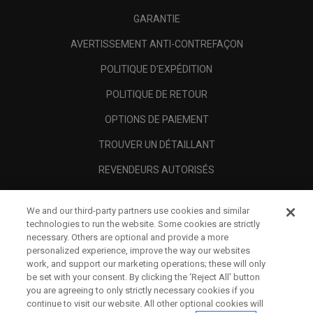
GARANTIE
AVERTISSEMENT ANTI-CONTREFAÇON
POLITIQUE D'EXPÉDITION
POLITIQUE DE RETOUR
OPTIONS DE PAIEMENT
TROUVER UN DÉTAILLANT
REVENDEURS AUTORISÉS
SCAM AWARENESS
We and our third-party partners use cookies and similar
A PROPOS
technologies to run the website. Some cookies are strictly
necessary. Others are optional and provide a more
MENTIONS LÉGALES
personalized experience, improve the way our websites
work, and support our marketing operations; these will only
be set with your consent. By clicking the ‘Reject All' button
you are agreeing to only strictly necessary cookies if you
continue to visit our website. All other optional cookies will