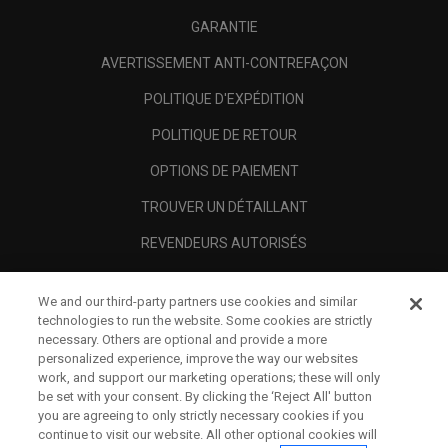
GARANTIE
AVERTISSEMENT ANTI-CONTREFAÇON
POLITIQUE D'EXPÉDITION
POLITIQUE DE RETOUR
OPTIONS DE PAIEMENT
TROUVER UN DÉTAILLANT
REVENDEURS AUTORISÉS
SCAM AWARENESS
We and our third-party partners use cookies and similar
A PROPOS
technologies to run the website. Some cookies are strictly
necessary. Others are optional and provide a more
MENTIONS LÉGALES
personalized experience, improve the way our websites
work, and support our marketing operations; these will only
be set with your consent. By clicking the ‘Reject All' button
you are agreeing to only strictly necessary cookies if you
continue to visit our website. All other optional cookies will