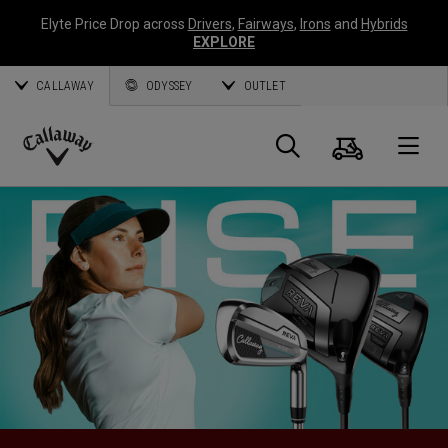
Elyte Price Drop across
Drivers
,
Fairways
,
Irons
and
Hybrids
EXPLORE
CALLAWAY
ODYSSEY
OUTLET
Panier
Recherch
O
Callaway
Golf