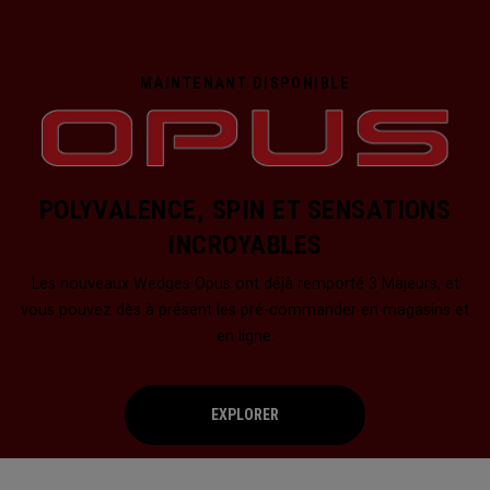
MAINTENANT DISPONIBLE
POLYVALENCE, SPIN ET SENSATIONS
INCROYABLES
Les nouveaux Wedges Opus ont déjà remporté 3 Majeurs, et
vous pouvez dès à présent les pré-commander en magasins et
en ligne.
EXPLORER