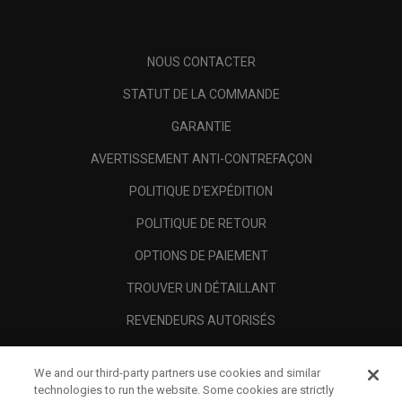
NOUS CONTACTER
STATUT DE LA COMMANDE
GARANTIE
AVERTISSEMENT ANTI-CONTREFAÇON
POLITIQUE D'EXPÉDITION
POLITIQUE DE RETOUR
OPTIONS DE PAIEMENT
TROUVER UN DÉTAILLANT
REVENDEURS AUTORISÉS
SCAM AWARENESS
We and our third-party partners use cookies and similar
A PROPOS
technologies to run the website. Some cookies are strictly