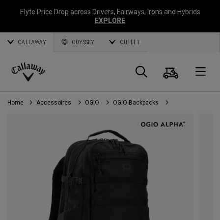
Elyte Price Drop across
Drivers
,
Fairways
,
Irons
and
Hybrids
EXPLORE
CALLAWAY
ODYSSEY
OUTLET
Panier
Recherch
O
Callaway
Golf
Home
Accessoires
OGIO
OGIO Backpacks