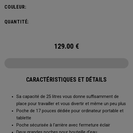
bouteille d’eau et d’une poche avant pour ranger vos
COULEUR:
accessoires, le sac à dos Alpha est idéal pour vous
échapper le temps d’un week-end.
QUANTITÉ:
129.00
€
CARACTÉRISTIQUES ET DÉTAILS
Sa capacité de 25 litres vous donne suffisamment de
place pour travailler et vous divertir et même un peu plus
Poche de 17 pouces dédiée pour ordinateur portable et
tablette
Poche sécurisée à l'arrière avec fermeture éclair
Deux grandes poches pour bouteille d'eau