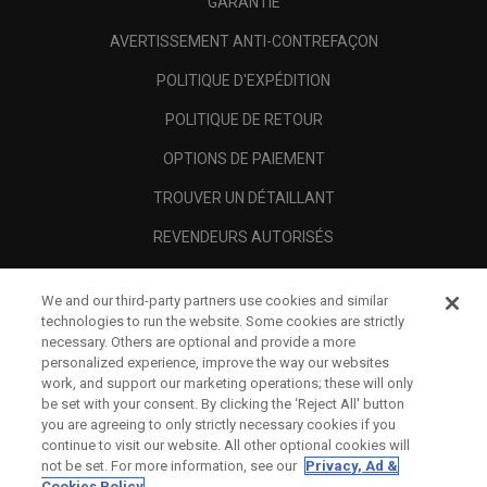
GARANTIE
AVERTISSEMENT ANTI-CONTREFAÇON
POLITIQUE D'EXPÉDITION
POLITIQUE DE RETOUR
OPTIONS DE PAIEMENT
TROUVER UN DÉTAILLANT
REVENDEURS AUTORISÉS
SCAM AWARENESS
We and our third-party partners use cookies and similar
A PROPOS
technologies to run the website. Some cookies are strictly
necessary. Others are optional and provide a more
MENTIONS LÉGALES
personalized experience, improve the way our websites
work, and support our marketing operations; these will only
be set with your consent. By clicking the ‘Reject All' button
you are agreeing to only strictly necessary cookies if you
continue to visit our website. All other optional cookies will
not be set. For more information, see our
Privacy, Ad &
Cookies Policy