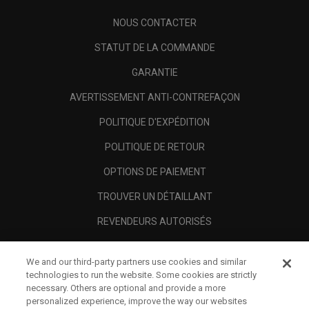
NOUS CONTACTER
STATUT DE LA COMMANDE
GARANTIE
AVERTISSEMENT ANTI-CONTREFAÇON
POLITIQUE D'EXPÉDITION
POLITIQUE DE RETOUR
OPTIONS DE PAIEMENT
TROUVER UN DÉTAILLANT
REVENDEURS AUTORISÉS
SCAM AWARENESS
We and our third-party partners use cookies and similar
A PROPOS
technologies to run the website. Some cookies are strictly
necessary. Others are optional and provide a more
MENTIONS LÉGALES
personalized experience, improve the way our websites