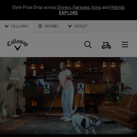
Elyte Price Drop across
Drivers
,
Fairways
,
Irons
and
Hybrids
EXPLORE
CALLAWAY
ODYSSEY
OUTLET
Panier
Recherch
O
Callaway
Golf