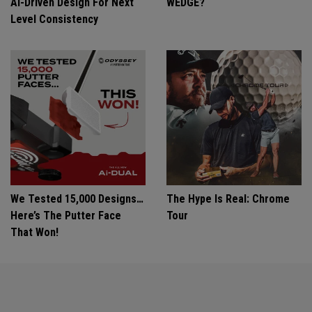
Ai-Driven Design For Next
WEDGE?
Level Consistency
We Tested 15,000 Designs…
The Hype Is Real: Chrome
Here’s The Putter Face
Tour
That Won!