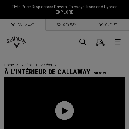
Elyte Price Drop across
Drivers
,
Fairways
,
Irons
and
Hybrids
EXPLORE
CALLAWAY
ODYSSEY
OUTLET
Panier
Recherch
O
Callaway
Golf
Home
Vidéos
Vidéos
À L'INTÉRIEUR DE CALLAWAY
VIEW MORE