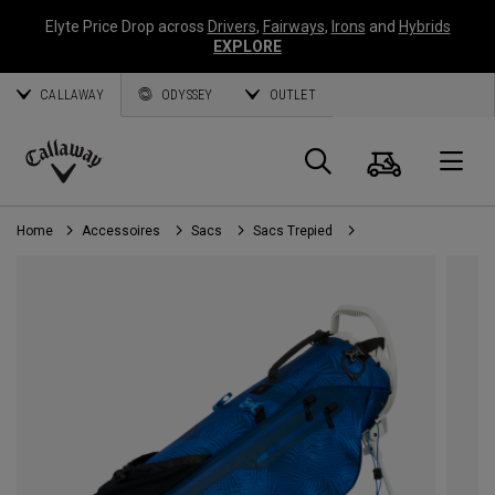
Elyte Price Drop across
Drivers
,
Fairways
,
Irons
and
Hybrids
EXPLORE
CALLAWAY
ODYSSEY
OUTLET
Panier
Recherch
O
Callaway
Golf
Home
Accessoires
Sacs
Sacs Trepied