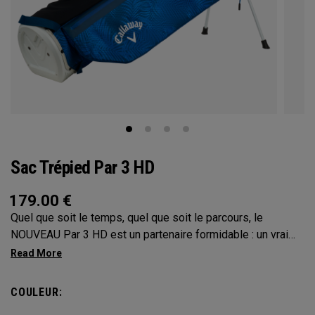
Sac Trépied Par 3 HD
179.00
€
Quel que soit le temps, quel que soit le parcours, le
NOUVEAU Par 3 HD est un partenaire formidable : un vrai
plaisir à transporter, il s’agit du sac crayon de la meilleure
qualité que nous ayons jamais créée, doté d’un tissu
imperméable 10K et de coutures étanches sur l’ensemble
COULEUR:
du sac.