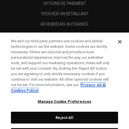
OPTIONS DE PAIEMENT
TROUVER UN DÉTAILLANT
REVENDEURS AUTORISÉS
SCAM AWARENESS
We and our third-party partners use cookies and similar
A PROPOS
technologies to run the website. Some cookies are strictly
necessary. Others are optional and provide a more
MENTIONS LÉGALES
personalized experience, improve the way our websites
work, and support our marketing operations; these will only
be set with your consent. By clicking the ‘Reject All' button
you are agreeing to only strictly necessary cookies if you
continue to visit our website. All other optional cookies will
not be set. For more information, see our
Privacy, Ad &
Cookies Policy
Manage Cookie Preferences
Reject All