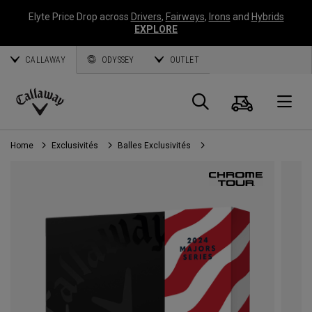
Elyte Price Drop across
Drivers
,
Fairways
,
Irons
and
Hybrids
EXPLORE
CALLAWAY
ODYSSEY
OUTLET
Panier
Recherch
O
Callaway
Golf
Home
Exclusivités
Balles Exclusivités