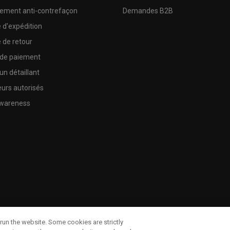
sement anti-contrefaçon
Demandes B2B
e d'expédition
e de retour
 de paiement
un détaillant
urs autorisés
wareness
run the website. Some cookies are strictly