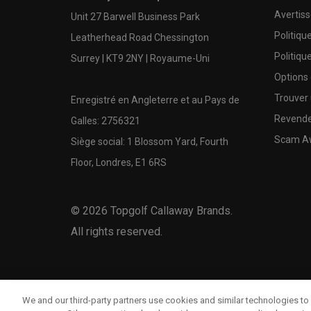
Avertis
Unit 27 Barwell Business Park
Politiqu
Leatherhead Road Chessington
Politiqu
Surrey | KT9 2NY | Royaume-Uni
Options
Trouver 
Enregistré en Angleterre et au Pays de
Revende
Galles: 2756321
Scam A
Siège social: 1 Blossom Yard, Fourth
Floor, Londres, E1 6RS
©
2026
Topgolf Callaway Brands.
All rights reserved.
We and our third-party partners use cookies and similar technologies to 