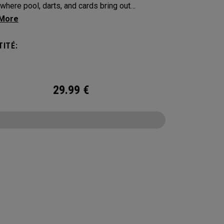
where pool, darts, and cards bring out
on, touch, and a little friendly competition. Built
 Supersoft platform, it delivers increased ball
ITÉ:
with an exceptionally soft feel, plus
able control and spin from tee to green.
29.99
€
CONFIGURE