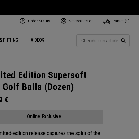
Order Status
Se connecter
Panier (
0
)
Centres de Performance
tum
 Juillet
ets
Exclusive Mavrik Complete Sets
Exclusivités - Balles de Golf
NEW Headwear
Women's Golf Balls
Rech
& FITTING
VIDÉOS
Régionaux
Golf
e
Exclusivités - Accessoires
Pass It On
RECHE
ited Edition Supersoft
 Golf Balls (Dozen)
99
€
Online Exclusive
imited-edition release captures the spirit of the