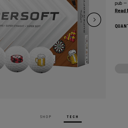
pub — 
precisi
on the
QUANT
speed 
depend
SHOP
TECH