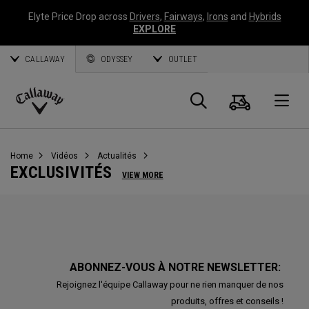
Elyte Price Drop across
Drivers
,
Fairways
,
Irons
and
Hybrids
EXPLORE
CALLAWAY
ODYSSEY
OUTLET
Panier
Recherch
O
Callaway
Golf
Home
Vidéos
Actualités
EXCLUSIVITÉS
VIEW MORE
ABONNEZ-VOUS À NOTRE NEWSLETTER:
Rejoignez l'équipe Callaway pour ne rien manquer de nos
produits, offres et conseils !