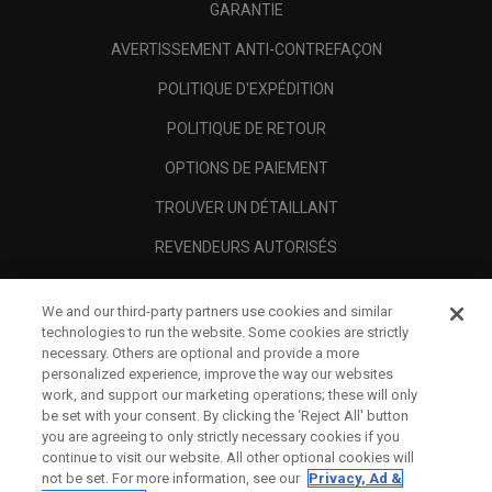
GARANTIE
AVERTISSEMENT ANTI-CONTREFAÇON
POLITIQUE D'EXPÉDITION
POLITIQUE DE RETOUR
OPTIONS DE PAIEMENT
TROUVER UN DÉTAILLANT
REVENDEURS AUTORISÉS
SCAM AWARENESS
We and our third-party partners use cookies and similar
A PROPOS
technologies to run the website. Some cookies are strictly
necessary. Others are optional and provide a more
MENTIONS LÉGALES
personalized experience, improve the way our websites
work, and support our marketing operations; these will only
be set with your consent. By clicking the ‘Reject All' button
you are agreeing to only strictly necessary cookies if you
continue to visit our website. All other optional cookies will
not be set. For more information, see our
Privacy, Ad &