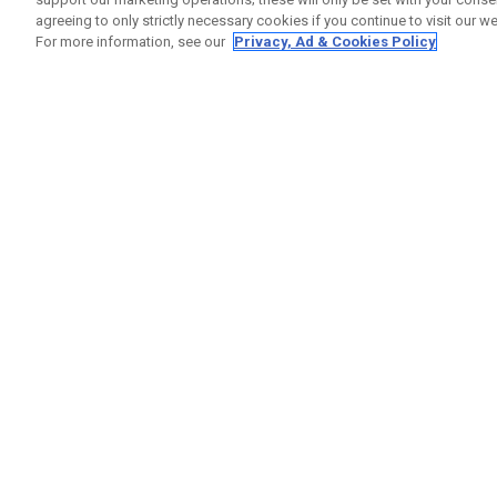
agreeing to only strictly necessary cookies if you continue to visit our we
For more information, see our
Privacy, Ad & Cookies Policy
GET SOCIAL
RUBRIQ
Nous Co
Statut 
Garanti
Callaway Golf Europe Ltd
Avertis
Unit 27 Barwell Business Park
Politiqu
Leatherhead Road Chessington
Politiqu
Surrey | KT9 2NY | Royaume-Uni