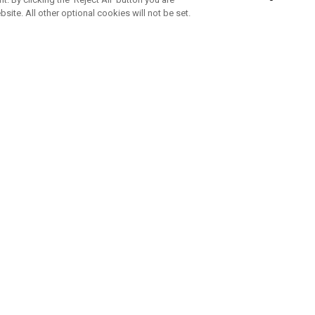
bsite. All other optional cookies will not be set.
ABONNEZ-VOUS À NOTRE NEWSLETTE
Rejoignez l'équipe Callaway pour ne rien manquer de nos produi
offres et conseil
UE AIDE
A PROPOS
ntacter
Durabilité
de la commande
Notre entreprise
e
Centre de presse
sement anti-contrefaçon
Demandes B2B
e d'expédition
e de retour