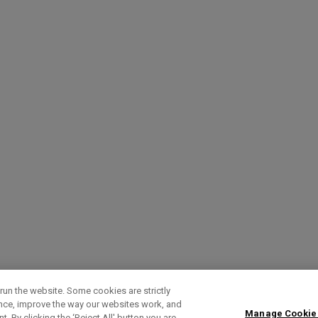
run the website. Some cookies are strictly
ence, improve the way our websites work, and
Manage Cookie
. By clicking the ‘Reject All' button you are