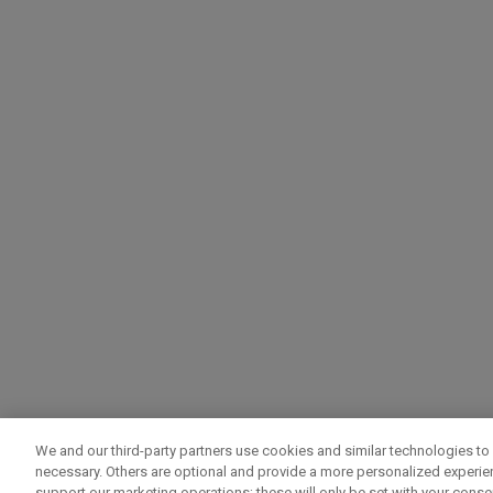
We and our third-party partners use cookies and similar technologies to 
necessary. Others are optional and provide a more personalized experi
support our marketing operations; these will only be set with your consent