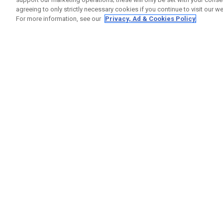
agreeing to only strictly necessary cookies if you continue to visit our we
For more information, see our
Privacy, Ad & Cookies Policy
GET SOCIAL
RUBRIQ
Nous Co
Statut 
Garanti
Callaway Golf Europe Ltd
Avertis
Unit 27 Barwell Business Park
Politiqu
Leatherhead Road Chessington
Politiqu
Surrey | KT9 2NY | Royaume-Uni