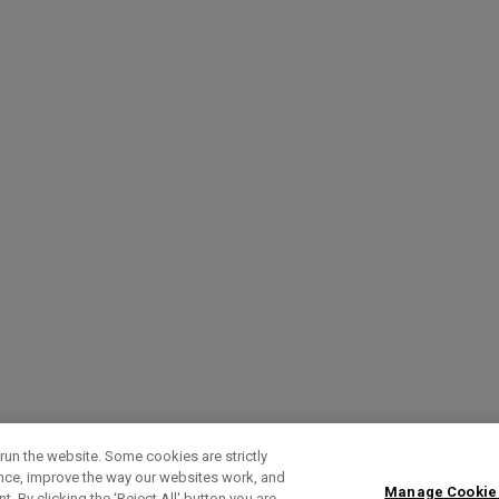
run the website. Some cookies are strictly
ence, improve the way our websites work, and
Manage Cookie
. By clicking the ‘Reject All' button you are