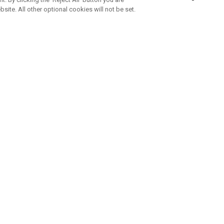
bsite. All other optional cookies will not be set.
ABONNEZ-VOUS À NOTRE NEWSLETTE
Rejoignez l'équipe Callaway pour ne rien manquer de nos produi
offres et conseil
UE AIDE
A PROPOS
ntacter
Durabilité
de la commande
Notre entreprise
e
Centre de presse
sement anti-contrefaçon
Demandes B2B
e d'expédition
e de retour