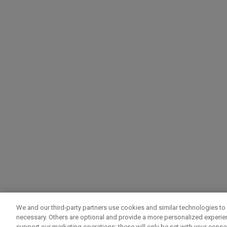
We and our third-party partners use cookies and similar technologies to 
necessary. Others are optional and provide a more personalized experi
support our marketing operations; these will only be set with your consent