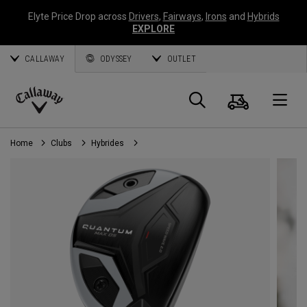
Elyte Price Drop across
Drivers
,
Fairways
,
Irons
and
Hybrids
EXPLORE
CALLAWAY
ODYSSEY
OUTLET
Panier
Recherch
O
Callaway
Golf
Home
Clubs
Hybrides