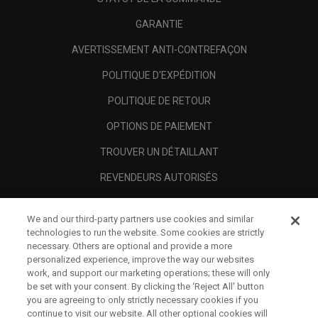
GARANTIE
AVERTISSEMENT ANTI-CONTREFAÇON
POLITIQUE D'EXPÉDITION
POLITIQUE DE RETOUR
OPTIONS DE PAIEMENT
TROUVER UN DÉTAILLANT
REVENDEURS AUTORISÉS
SCAM AWARENESS
We and our third-party partners use cookies and similar
A PROPOS
technologies to run the website. Some cookies are strictly
necessary. Others are optional and provide a more
MENTIONS LÉGALES
personalized experience, improve the way our websites
work, and support our marketing operations; these will only
be set with your consent. By clicking the ‘Reject All' button
you are agreeing to only strictly necessary cookies if you
continue to visit our website. All other optional cookies will