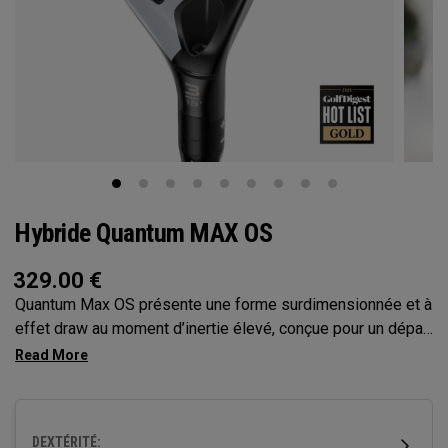
Hybride Quantum MAX OS
329.00
€
Quantum Max OS présente une forme surdimensionnée et à
effet draw au moment d’inertie élevé, conçue pour un départ
de balle facile et une tolérance maximale. Idéal pour les
golfeurs qui enchaînent les coups ratés vers ou qui ont
besoin d’aide pour faire décoller la balle.
DEXTÉRITÉ: