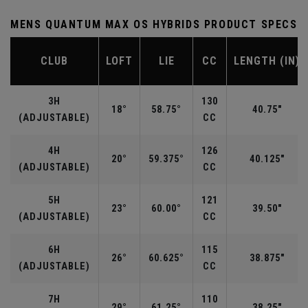
MENS QUANTUM MAX OS HYBRIDS PRODUCT SPECS
CLUB
LOFT
LIE
CC
LENGTH (IN)
3H
130
18°
58.75°
40.75"
(ADJUSTABLE)
CC
4H
126
20°
59.375°
40.125"
(ADJUSTABLE)
CC
5H
121
23°
60.00°
39.50"
(ADJUSTABLE)
CC
6H
115
26°
60.625°
38.875"
(ADJUSTABLE)
CC
7H
110
29°
61.25°
38.25"