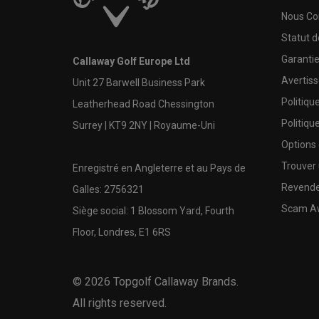
Nous Co
Statut 
Garanti
Callaway Golf Europe Ltd
Avertis
Unit 27 Barwell Business Park
Politiqu
Leatherhead Road Chessington
Politiqu
Surrey | KT9 2NY | Royaume-Uni
Options
Trouver 
Enregistré en Angleterre et au Pays de
Revende
Galles: 2756321
Scam A
Siège social: 1 Blossom Yard, Fourth
Floor, Londres, E1 6RS
©
2026
Topgolf Callaway Brands.
All rights reserved.