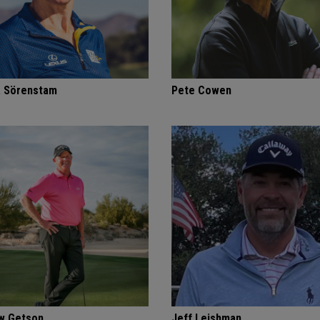
a Sörenstam
Pete Cowen
w Getson
Jeff Leishman