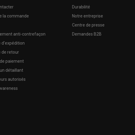
ntacter
Durabilité
de la commande
Notre entreprise
e
Centre de presse
sement anti-contrefaçon
Demandes B2B
e d'expédition
e de retour
 de paiement
un détaillant
urs autorisés
wareness