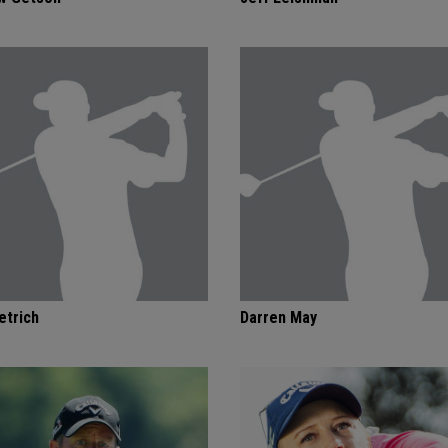
etrich
Darren May