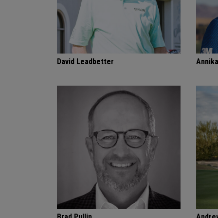
David Leadbetter
Annik
Brad Pullin
Andre