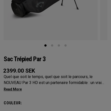
Sac Trépied Par 3
2399.00
SEK
Quel que soit le temps, quel que soit le parcours, le
NOUVEAU Par 3 HD est un partenaire formidable : un vrai
plaisir à transporter, il s’agit du sac pencil de la meilleure
qualité que nous n’ayons jamais créée, doté d’un tissu
imperméable 10K et de coutures étanches sur l’ensemble
COULEUR:
du sac.