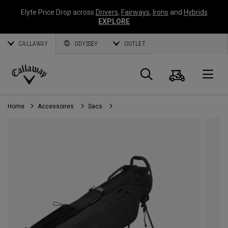
Elyte Price Drop across
Drivers
,
Fairways
,
Irons
and
Hybrids
EXPLORE
CALLAWAY
ODYSSEY
OUTLET
Panier
Recherch
O
Callaway
Golf
Home
Accessoires
Sacs