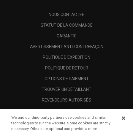
NOUS CONTACTER
STATUT DE LA COMMANDE
GARANTIE
AVERTISSEMENT ANTI-CONTREFAÇON
POLITIQUE D'EXPÉDITION
POLITIQUE DE RETOUR
OPTIONS DE PAIEMENT
TROUVER UN DÉTAILLANT
REVENDEURS AUTORISÉS
SCAM AWARENESS
We and our third-party partners use cookies and similar
A PROPOS
technologies to run the website. Some cookies are strictly
necessary. Others are optional and provide a more
MENTIONS LÉGALES