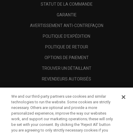
STATUT DE LA COMMANDE
GARANTIE
AVERTISSEMENT ANTI-CONTREFAÇON
POLITIQUE D'EXPÉDITION
POLITIQUE DE RETOUR
OPTIONS DE PAIEMENT
TROUVER UN DÉTAILLANT
REVENDEURS AUTORISÉS
SCAM AWARENESS
We and our third-party partners use cookies and similar
A PROPOS
technologies to run the website. Some cookies are strictly
necessary. Others are optional and provide a more
MENTIONS LÉGALES
personalized experience, improve the way our websites
work, and support our marketing operations; these will only
be set with your consent. By clicking the ‘Reject All' button
you are agreeing to only strictly necessary cookies if you