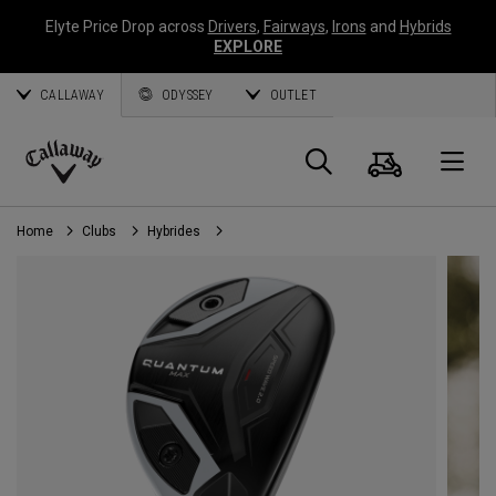
Elyte Price Drop across
Drivers
,
Fairways
,
Irons
and
Hybrids
EXPLORE
CALLAWAY
ODYSSEY
OUTLET
Panier
Recherch
O
Callaway
Golf
Home
Clubs
Hybrides