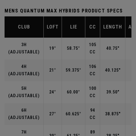
MENS QUANTUM MAX HYBRIDS PRODUCT SPECS
CLUB
LOFT
LIE
CC
LENGTH
AV
3H
105
19°
58.75°
40.75"
(ADJUSTABLE)
CC
4H
106
21°
59.375°
40.125"
(ADJUSTABLE)
CC
5H
100
24°
60.00°
39.50"
(ADJUSTABLE)
CC
6H
94
27°
60.625°
38.875"
(ADJUSTABLE)
CC
7H
89
30°
61.25°
38.25"