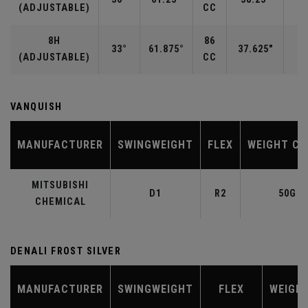
(ADJUSTABLE)
CC
8H
86
33°
61.875°
37.625"
(ADJUSTABLE)
CC
VANQUISH
MANUFACTURER
SWINGWEIGHT
FLEX
WEIGHT CL
MITSUBISHI
D1
R2
50G
CHEMICAL
DENALI FROST SILVER
MANUFACTURER
SWINGWEIGHT
FLEX
WEIGH