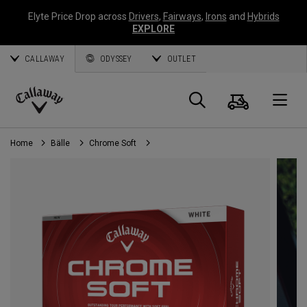
Elyte Price Drop across
Drivers
,
Fairways
,
Irons
and
Hybrids
EXPLORE
CALLAWAY
ODYSSEY
OUTLET
Warenk
Suche
O
Callaway
Golf
Home
Bälle
Chrome Soft