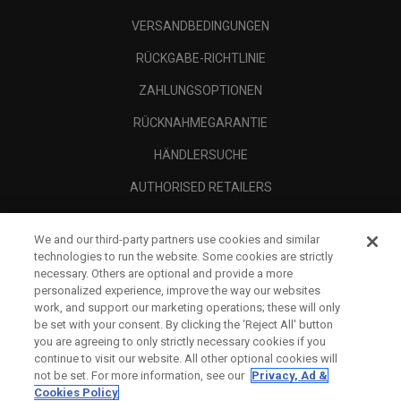
VERSANDBEDINGUNGEN
RÜCKGABE-RICHTLINIE
ZAHLUNGSOPTIONEN
RÜCKNAHMEGARANTIE
HÄNDLERSUCHE
AUTHORISED RETAILERS
SCAM AWARENESS
We and our third-party partners use cookies and similar
UNTERNEHMENSPROFIL
technologies to run the website. Some cookies are strictly
necessary. Others are optional and provide a more
RECHTLICHES-
personalized experience, improve the way our websites
work, and support our marketing operations; these will only
be set with your consent. By clicking the ‘Reject All' button
you are agreeing to only strictly necessary cookies if you
continue to visit our website. All other optional cookies will
not be set. For more information, see our
Privacy, Ad &
Cookies Policy