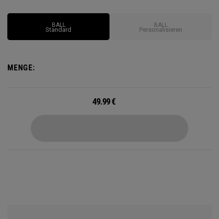
Covers. Chrome Soft sorgt für außergewöhnliche
Performance mit schnellerer Ballgeschwindigkeit. Die neue
BALL
BALL
nahtlose Tour Aero mit weicher Haptik optimiert Ihren
Standard
Personalisieren
Ballflug, für eine bessere Ballkontrolle auf dem Grün.
MENGE:
49.99
€