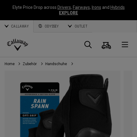
Elyte Price Drop across
Drivers
,
Fairways
,
Irons
and
Hybrids
EXPLORE
CALLAWAY
ODYSSEY
OUTLET
Warenk
Suche
O
Callaway
Golf
Home
Zubehör
Handschuhe