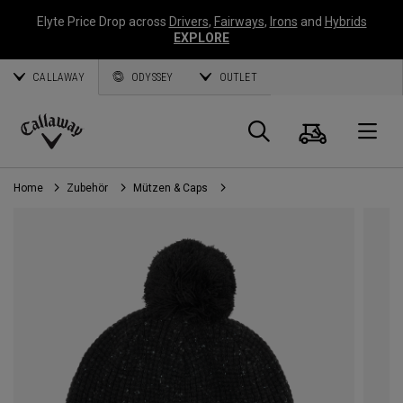
Elyte Price Drop across
Drivers
,
Fairways
,
Irons
and
Hybrids
EXPLORE
CALLAWAY
ODYSSEY
OUTLET
Warenk
Suche
O
Callaway
Golf
Home
Zubehör
Mützen & Caps