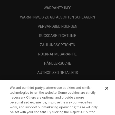
WARRANTY INFO
WARNHINWEIS ZU GEFÄLSCHTEN SCHLÄGERN
VERSANDBEDINGUNGEN
RÜCKGABE-RICHTLINIE
ZAHLUNGSOPTIONEN
RÜCKNAHMEGARANTIE
HÄNDLERSUCHE
AUTHORISED RETAILERS
SCAM AWARENESS
We and our third-party partners use cookies and similar
UNTERNEHMENSPROFIL
technologies to run the website. Some cookies are strictly
necessary. Others are optional and provide a more
RECHTLICHES-
personalized experience, improve the way our websites
work, and support our marketing operations; these will only
be set with your consent. By clicking the ‘Reject All' button