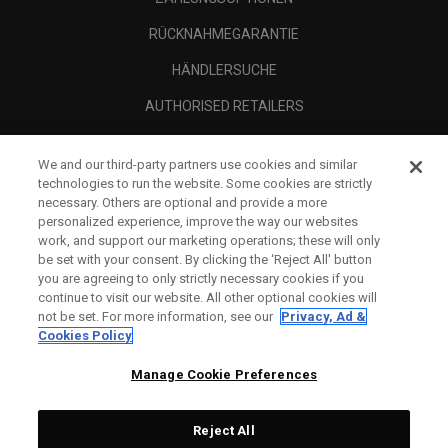
RÜCKNAHMEGARANTIE
HÄNDLERSUCHE
AUTHORISED RETAILERS
SCAM AWARENESS
We and our third-party partners use cookies and similar
UNTERNEHMENSPROFIL
technologies to run the website. Some cookies are strictly
necessary. Others are optional and provide a more
RECHTLICHES-
personalized experience, improve the way our websites
work, and support our marketing operations; these will only
be set with your consent. By clicking the ‘Reject All' button
you are agreeing to only strictly necessary cookies if you
continue to visit our website. All other optional cookies will
not be set. For more information, see our
Privacy, Ad &
Cookies Policy
Manage Cookie Preferences
Reject All