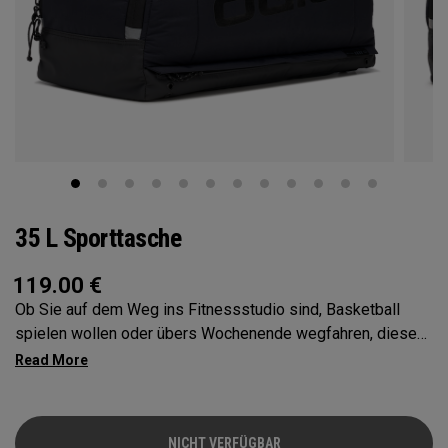
35 L Sporttasche
119.00
€
Ob Sie auf dem Weg ins Fitnessstudio sind, Basketball
spielen wollen oder übers Wochenende wegfahren, diese
35 L Sporttasche ist ein multifunktionaler Traum. Jedes
Merkmal wurde speziell für Sportler konzipiert und
implementiert, um überall und jederzeit all Ihren
Bedürfnissen zu entsprechen. Mit dem Vault Fach, der
NICHT VERFÜGBAR