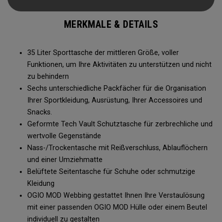
verstaubaren Glorytex Umziehmatte, unterschiedlichen
Tragemöglichkeiten und einem Belüftungssystem ist diese
MERKMALE & DETAILS
Tasche einfach auf alles vorbereitet.
35 Liter Sporttasche der mittleren Größe, voller
Funktionen, um Ihre Aktivitäten zu unterstützen und nicht
zu behindern
Sechs unterschiedliche Packfächer für die Organisation
Ihrer Sportkleidung, Ausrüstung, Ihrer Accessoires und
Snacks.
Geformte Tech Vault Schutztasche für zerbrechliche und
wertvolle Gegenstände
Nass-/Trockentasche mit Reißverschluss, Ablauflöchern
und einer Umziehmatte
Belüftete Seitentasche für Schuhe oder schmutzige
Kleidung
OGIO MOD Webbing gestattet Ihnen Ihre Verstaulösung
mit einer passenden OGIO MOD Hülle oder einem Beutel
individuell zu gestalten