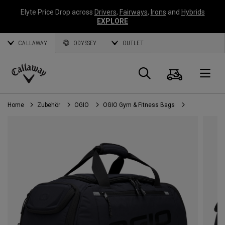
Elyte Price Drop across
Drivers
,
Fairways
,
Irons
and
Hybrids
EXPLORE
CALLAWAY
ODYSSEY
OUTLET
Warenk
Suche
O
Callaway
Golf
Home
Zubehör
OGIO
OGIO Gym & Fitness Bags