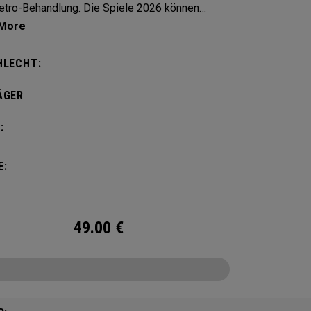
etro-Behandlung. Die Spiele 2026 können
en!
HLECHT:
ÄGER
:
E:
49.00
€