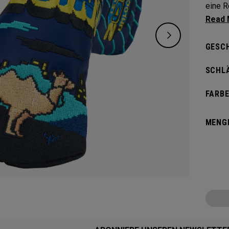
eine R
beginn
GESC
SCHL
FARBE
MENG