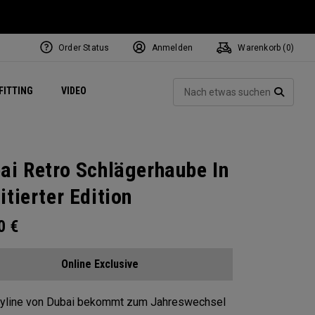
Order Status
Anmelden
Warenkorb (
0
)
ets
Exclusive Mavrik Complete Sets
Exklusiv - Golfbälle
NEW Headwear
Women's Golf Balls
Regional Performance Centers
Such
FITTING
VIDEO
e
Exklusiv - Zubehör
Pass It On
SUCH
ai Retro Schlägerhaube In
itierter Edition
00
€
Online Exclusive
kyline von Dubai bekommt zum Jahreswechsel