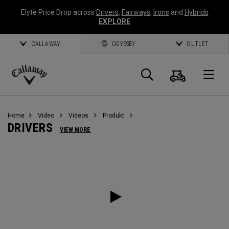
Elyte Price Drop across
Drivers
,
Fairways
,
Irons
and
Hybrids
EXPLORE
CALLAWAY
ODYSSEY
OUTLET
Warenk
Suche
O
Callaway
Golf
Home
Video
Videos
Produkt
DRIVERS
VIEW MORE