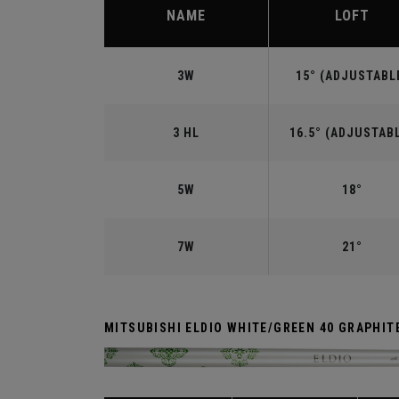
NAME
LOFT
3W
15° (ADJUSTABL
3 HL
16.5° (ADJUSTAB
5W
18°
7W
21°
MITSUBISHI ELDIO WHITE/GREEN 40 GRAPHIT