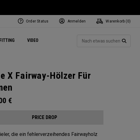
Order Status
Anmelden
Warenkorb (
0
)
ets
Exclusive Mavrik Complete Sets
Exklusiv - Golfbälle
NEW Headwear
Women's Golf Balls
Regional Performance Centers
Such
FITTING
VIDEO
e
Exklusiv - Zubehör
Pass It On
SUCH
te X Fairway-Hölzer Für
men
.00
€
PRICE DROP
ieler, die ein fehlerverzeihendes Fairwayholz