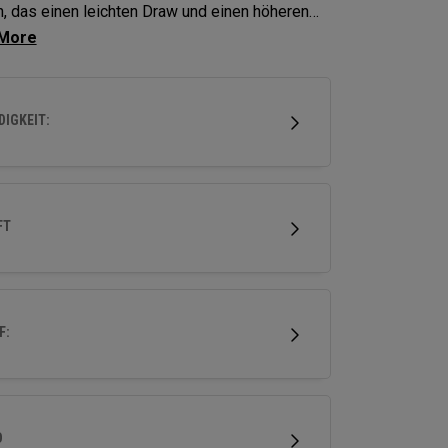
, das einen leichten Draw und einen höheren
 unterstütz, bieten Elyte X Fairways
hrittliche Technologien und Formen, um die
ng zu optimieren.
IGKEIT:
FT
F:
D