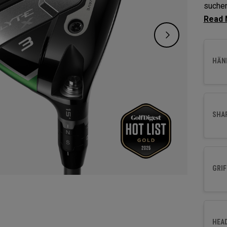
suchen
Launch
fortsc
Leistu
HÄND
SHA
GRIF
HEA