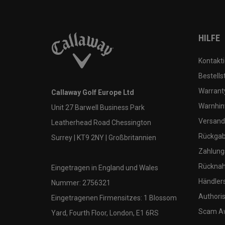
HILFE
Kontakti
Bestells
Warranty
Callaway Golf Europe Ltd
Warnhin
Unit 27 Barwell Business Park
Versand
Leatherhead Road Chessington
Rückgabe
Surrey | KT9 2NY | Großbritannien
Zahlung
Rücknah
Eingetragen in England und Wales
Händler
Nummer: 2756321
Authoris
Eingetragenen Firmensitzes: 1 Blossom
Scam A
Yard, Fourth Floor, London, E1 6RS