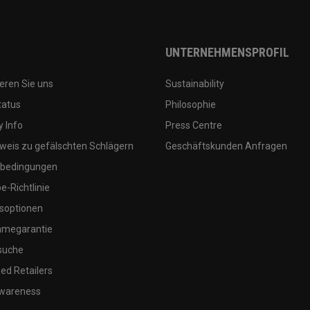
UNTERNEHMENSPROFIL
eren Sie uns
Sustainability
tatus
Philosophie
 Info
Press Centre
weis zu gefälschten Schlägern
Geschäftskunden Anfragen
bedingungen
-Richtlinie
soptionen
megarantie
suche
ed Retailers
wareness