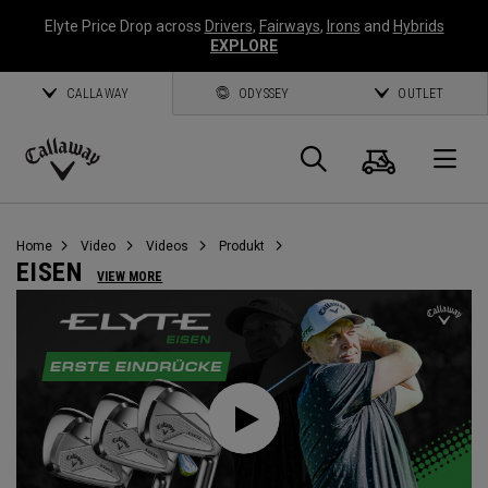
Elyte Price Drop across
Drivers
,
Fairways
,
Irons
and
Hybrids
EXPLORE
CALLAWAY
ODYSSEY
OUTLET
Warenk
Suche
O
Callaway
Golf
Home
Video
Videos
Produkt
EISEN
VIEW MORE