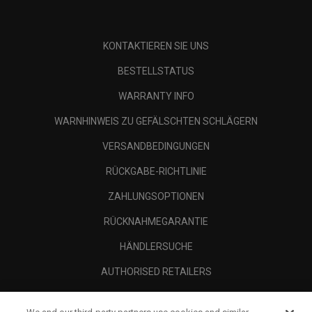
KONTAKTIEREN SIE UNS
BESTELLSTATUS
WARRANTY INFO
WARNHINWEIS ZU GEFÄLSCHTEN SCHLÄGERN
VERSANDBEDINGUNGEN
RÜCKGABE-RICHTLINIE
ZAHLUNGSOPTIONEN
RÜCKNAHMEGARANTIE
HÄNDLERSUCHE
AUTHORISED RETAILERS
SCAM AWARENESS