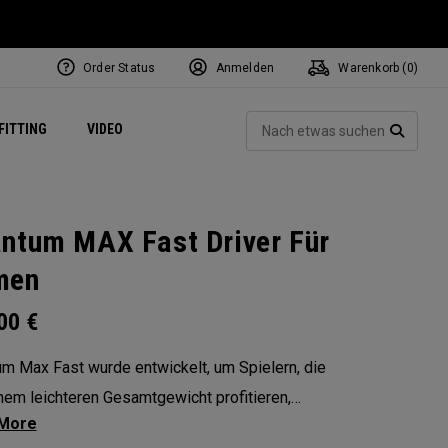
Order Status
Anmelden
Warenkorb (
0
)
ets
Exclusive Mavrik Complete Sets
Exklusiv - Golfbälle
NEW Headwear
Women's Golf Balls
Regional Performance Centers
Such
FITTING
VIDEO
e
Exklusiv - Zubehör
Pass It On
SUCH
ntum MAX Fast Driver Für
men
.00
€
m Max Fast wurde entwickelt, um Spielern, die
nem leichteren Gesamtgewicht profitieren,
indigkeit und Abschlag mühelos zu