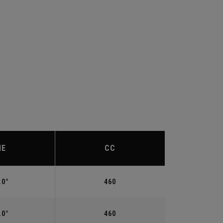
IE
CC
.0°
460
.0°
460