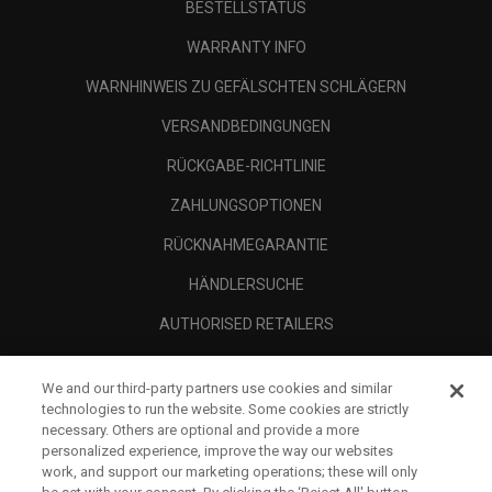
BESTELLSTATUS
WARRANTY INFO
WARNHINWEIS ZU GEFÄLSCHTEN SCHLÄGERN
VERSANDBEDINGUNGEN
RÜCKGABE-RICHTLINIE
ZAHLUNGSOPTIONEN
RÜCKNAHMEGARANTIE
HÄNDLERSUCHE
AUTHORISED RETAILERS
SCAM AWARENESS
We and our third-party partners use cookies and similar
UNTERNEHMENSPROFIL
technologies to run the website. Some cookies are strictly
necessary. Others are optional and provide a more
RECHTLICHES-
personalized experience, improve the way our websites
work, and support our marketing operations; these will only