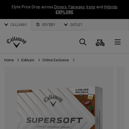
Elyte Price Drop across
Drivers
,
Fairways
,
Irons
and
Hybrids
EXPLORE
CALLAWAY
ODYSSEY
OUTLET
Warenk
Suche
O
Callaway
Golf
Home
Exklusiv
Online Exclusive