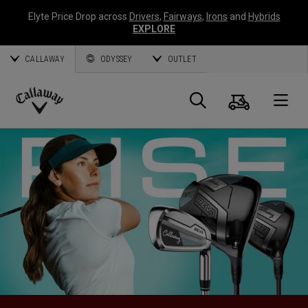
Elyte Price Drop across
Drivers
,
Fairways
,
Irons
and
Hybrids
EXPLORE
CALLAWAY
ODYSSEY
OUTLET
Warenk
Suche
O
Callaway
Golf