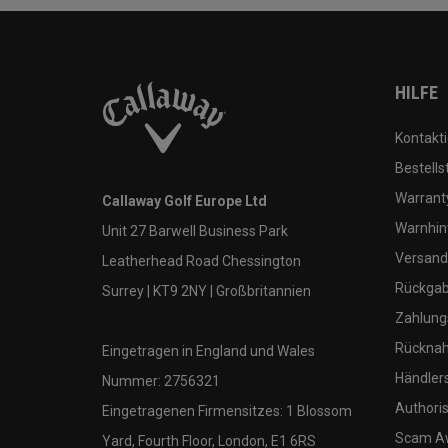
HILFE
Kontakti
Bestells
Warranty
Callaway Golf Europe Ltd
Warnhin
Unit 27 Barwell Business Park
Versand
Leatherhead Road Chessington
Rückgabe
Surrey | KT9 2NY | Großbritannien
Zahlung
Rücknah
Eingetragen in England und Wales
Händler
Nummer: 2756321
Authoris
Eingetragenen Firmensitzes: 1 Blossom
Scam A
Yard, Fourth Floor, London, E1 6RS