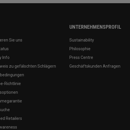
UNTERNEHMENSPROFIL
eren Sie uns
Sustainability
tatus
Philosophie
 Info
Press Centre
weis zu gefälschten Schlägern
Geschäftskunden Anfragen
bedingungen
-Richtlinie
soptionen
megarantie
suche
ed Retailers
wareness