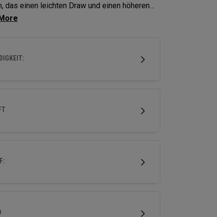
, das einen leichten Draw und einen höheren
 unterstütz, bieten Elyte X Fairways
hrittliche Technologien und Formen, um die
ng zu optimieren.
IGKEIT:
FT
F:
D