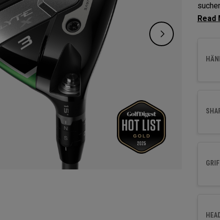
suchen
Launch
fortsc
Leistu
HÄND
SHA
GRIF
HEA