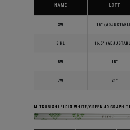
NAME
LOFT
3W
15° (ADJUSTABL
3 HL
16.5° (ADJUSTAB
5W
18°
7W
21°
MITSUBISHI ELDIO WHITE/GREEN 40 GRAPHIT