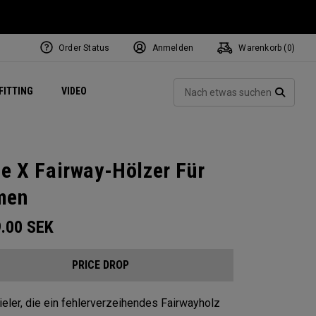
Order Status
Anmelden
Warenkorb (
0
)
ets
Exclusive Mavrik Complete Sets
Exklusiv - Golfbälle
NEW Headwear
Women's Golf Balls
Regional Performance Centers
Such
FITTING
VIDEO
e
Exklusiv - Zubehör
Pass It On
SUCH
te X Fairway-Hölzer Für
men
9.00
SEK
PRICE DROP
ieler, die ein fehlerverzeihendes Fairwayholz