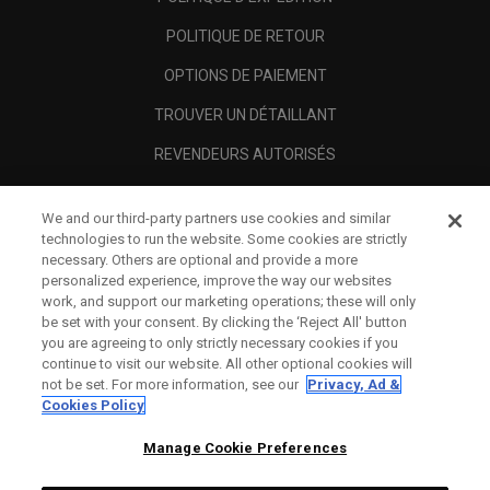
POLITIQUE DE RETOUR
OPTIONS DE PAIEMENT
TROUVER UN DÉTAILLANT
REVENDEURS AUTORISÉS
SCAM AWARENESS
We and our third-party partners use cookies and similar
A PROPOS
technologies to run the website. Some cookies are strictly
necessary. Others are optional and provide a more
MENTIONS LÉGALES
personalized experience, improve the way our websites
work, and support our marketing operations; these will only
be set with your consent. By clicking the ‘Reject All' button
you are agreeing to only strictly necessary cookies if you
continue to visit our website. All other optional cookies will
not be set. For more information, see our
Privacy, Ad &
Cookies Policy
Manage Cookie Preferences