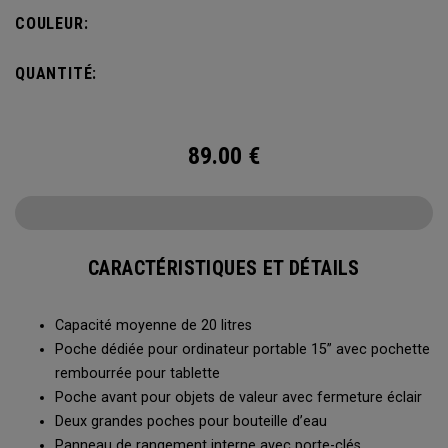
ne pas vous alourdir. Doté d’une poche intérieure pour
COULEUR:
ranger les petits et grands objets, le sac à dos Alpha est
prêt à affronter tout ce que la vie vous réserve.
QUANTITÉ:
89.00
€
CARACTÉRISTIQUES ET DÉTAILS
Capacité moyenne de 20 litres
Poche dédiée pour ordinateur portable 15” avec pochette
rembourrée pour tablette
Poche avant pour objets de valeur avec fermeture éclair
Deux grandes poches pour bouteille d’eau
Panneau de rangement interne avec porte-clés