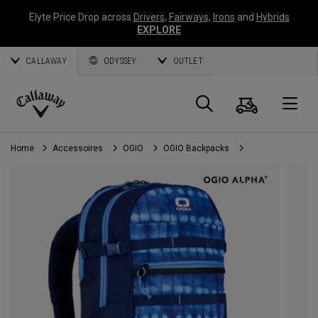
Elyte Price Drop across
Drivers
,
Fairways
,
Irons
and
Hybrids
EXPLORE
CALLAWAY
ODYSSEY
OUTLET
Panier
Recherch
O
Callaway
Golf
Home
Accessoires
OGIO
OGIO Backpacks