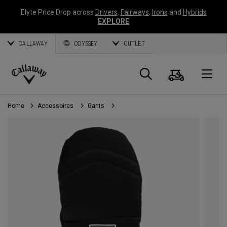
Elyte Price Drop across
Drivers
,
Fairways
,
Irons
and
Hybrids
EXPLORE
CALLAWAY
ODYSSEY
OUTLET
Panier
Recherch
O
Callaway
Golf
Home
Accessoires
Gants