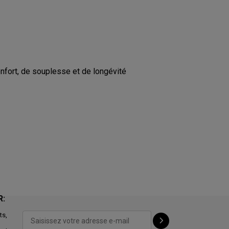
fort, de souplesse et de longévité
R:
ts,