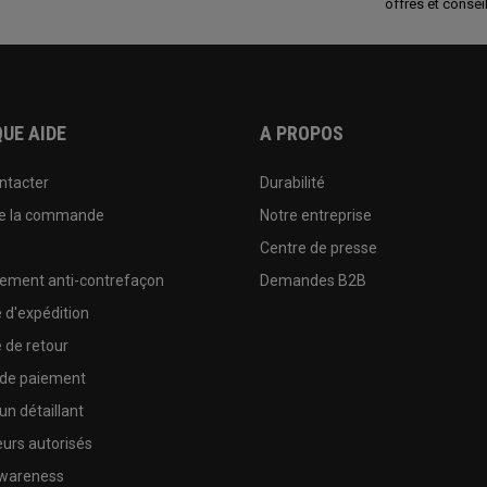
offres et conseil
UE AIDE
A PROPOS
ntacter
Durabilité
de la commande
Notre entreprise
e
Centre de presse
sement anti-contrefaçon
Demandes B2B
e d'expédition
e de retour
 de paiement
un détaillant
urs autorisés
wareness