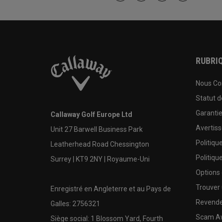
RUBRIQ
Nous Co
Statut 
Garanti
Callaway Golf Europe Ltd
Avertis
Unit 27 Barwell Business Park
Politiqu
Leatherhead Road Chessington
Politiqu
Surrey | KT9 2NY | Royaume-Uni
Options
Trouver 
Enregistré en Angleterre et au Pays de
Revende
Galles: 2756321
Scam A
Siège social: 1 Blossom Yard, Fourth