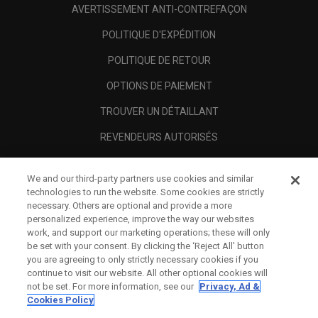
AVERTISSEMENT ANTI-CONTREFAÇON
POLITIQUE D'EXPÉDITION
POLITIQUE DE RETOUR
OPTIONS DE PAIEMENT
TROUVER UN DÉTAILLANT
REVENDEURS AUTORISÉS
SCAM AWARENESS
We and our third-party partners use cookies and similar
A PROPOS
technologies to run the website. Some cookies are strictly
necessary. Others are optional and provide a more
MENTIONS LÉGALES
personalized experience, improve the way our websites
work, and support our marketing operations; these will only
be set with your consent. By clicking the ‘Reject All' button
you are agreeing to only strictly necessary cookies if you
continue to visit our website. All other optional cookies will
not be set. For more information, see our
Privacy, Ad &
Cookies Policy