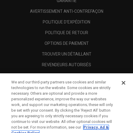
GARANTIE
AVERTISSEMENT ANTI-CONTREFAÇON
POLITIQUE D'EXPÉDITION
POLITIQUE DE RETOUR
OPTIONS DE PAIEMENT
TROUVER UN DÉTAILLANT
REVENDEURS AUTORISÉS
SCAM AWARENESS
We and our third-party partners use cookies and similar
A PROPOS
technologies to run the website. Some cookies are strictly
necessary. Others are optional and provide a more
MENTIONS LÉGALES
personalized experience, improve the way our websites
work, and support our marketing operations; these will only
be set with your consent. By clicking the ‘Reject All' button
you are agreeing to only strictly necessary cookies if you
continue to visit our website. All other optional cookies will
not be set. For more information, see our
Privacy, Ad &
Cookies Policy