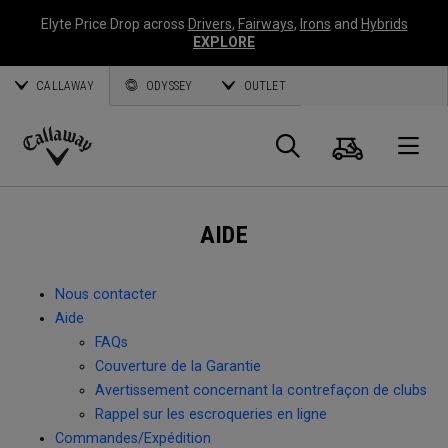
Elyte Price Drop across
Drivers
,
Fairways
,
Irons
and
Hybrids
EXPLORE
CALLAWAY
ODYSSEY
OUTLET
Panier
Recherch
O
Callaway
Golf
AIDE
Nous contacter
Aide
FAQs
Couverture de la Garantie
Avertissement concernant la contrefaçon de clubs
Rappel sur les escroqueries en ligne
Commandes/Expédition