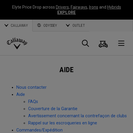
Elyte Price Drop across
Drivers
,
Fairways
,
Irons
and
Hybrids
EXPLORE
CALLAWAY
ODYSSEY
OUTLET
Panier
Recherch
O
Callaway
Golf
AIDE
Nous contacter
Aide
FAQs
Couverture de la Garantie
Avertissement concernant la contrefaçon de clubs
Rappel sur les escroqueries en ligne
Commandes/Expédition