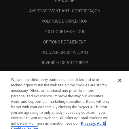
GARANTIE
AVERTISSEMENT ANTI-CONTREFAÇON
POLITIQUE D'EXPÉDITION
POLITIQUE DE RETOUR
OPTIONS DE PAIEMENT
TROUVER UN DÉTAILLANT
REVENDEURS AUTORISÉS
SCAM AWARENESS
We and our third-party partners use cookies and similar
A PROPOS
technologies to run the website. Some cookies are strictly
necessary. Others are optional and provide a more
MENTIONS LÉGALES
personalized experience, improve the way our websites
work, and support our marketing operations; these will only
be set with your consent. By clicking the ‘Reject All' button
you are agreeing to only strictly necessary cookies if you
continue to visit our website. All other optional cookies will
not be set. For more information, see our
Privacy, Ad &
Cookies Policy