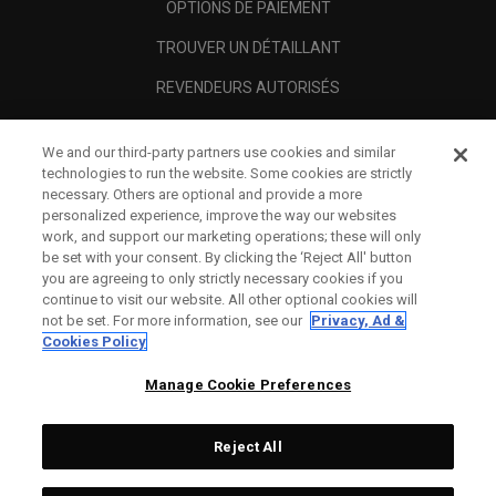
OPTIONS DE PAIEMENT
TROUVER UN DÉTAILLANT
REVENDEURS AUTORISÉS
SCAM AWARENESS
We and our third-party partners use cookies and similar
A PROPOS
technologies to run the website. Some cookies are strictly
necessary. Others are optional and provide a more
MENTIONS LÉGALES
personalized experience, improve the way our websites
work, and support our marketing operations; these will only
be set with your consent. By clicking the ‘Reject All' button
you are agreeing to only strictly necessary cookies if you
continue to visit our website. All other optional cookies will
not be set. For more information, see our
Privacy, Ad &
Cookies Policy
Manage Cookie Preferences
Reject All