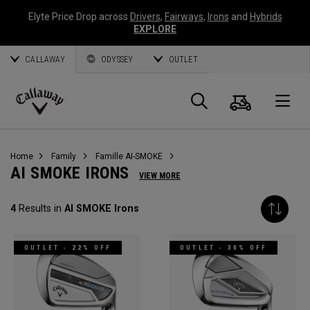
Elyte Price Drop across
Drivers
,
Fairways
,
Irons
and
Hybrids
EXPLORE
CALLAWAY
ODYSSEY
OUTLET
Panier
Recherch
O
Callaway
Golf
Home
Family
Famille AI-SMOKE
AI SMOKE IRONS
VIEW MORE
4
Results in
AI SMOKE Irons
OUTLET - 22% OFF
OUTLET - 30% OFF