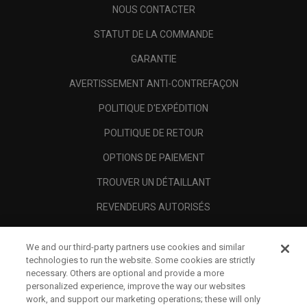
NOUS CONTACTER
STATUT DE LA COMMANDE
GARANTIE
AVERTISSEMENT ANTI-CONTREFAÇON
POLITIQUE D'EXPÉDITION
POLITIQUE DE RETOUR
OPTIONS DE PAIEMENT
TROUVER UN DÉTAILLANT
REVENDEURS AUTORISÉS
SCAM AWARENESS
We and our third-party partners use cookies and similar
A PROPOS
technologies to run the website. Some cookies are strictly
necessary. Others are optional and provide a more
MENTIONS LÉGALES
personalized experience, improve the way our websites
work, and support our marketing operations; these will only