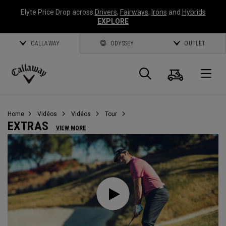
Elyte Price Drop across
Drivers
,
Fairways
,
Irons
and
Hybrids
EXPLORE
CALLAWAY
ODYSSEY
OUTLET
Panier
Recherch
O
Callaway
Golf
Home
Vidéos
Vidéos
Tour
EXTRAS
VIEW MORE