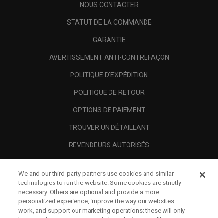
NOUS CONTACTER
STATUT DE LA COMMANDE
GARANTIE
AVERTISSEMENT ANTI-CONTREFAÇON
POLITIQUE D'EXPÉDITION
POLITIQUE DE RETOUR
OPTIONS DE PAIEMENT
TROUVER UN DÉTAILLANT
REVENDEURS AUTORISÉS
SCAM AWARENESS
We and our third-party partners use cookies and similar
A PROPOS
technologies to run the website. Some cookies are strictly
necessary. Others are optional and provide a more
MENTIONS LÉGALES
personalized experience, improve the way our websites
work, and support our marketing operations; these will only