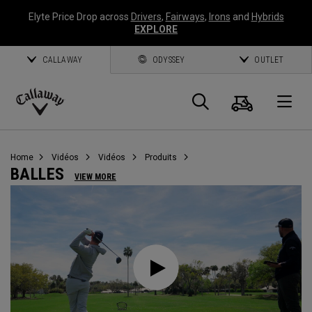
Elyte Price Drop across
Drivers
,
Fairways
,
Irons
and
Hybrids
EXPLORE
CALLAWAY
ODYSSEY
OUTLET
Panier
Recherch
O
Callaway
Golf
Home
Vidéos
Vidéos
Produits
BALLES
VIEW MORE