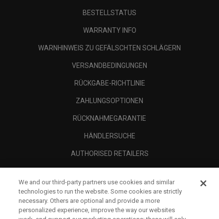
BESTELLSTATUS
WARRANTY INFO
WARNHINWEIS ZU GEFÄLSCHTEN SCHLÄGERN
VERSANDBEDINGUNGEN
RÜCKGABE-RICHTLINIE
ZAHLUNGSOPTIONEN
RÜCKNAHMEGARANTIE
HÄNDLERSUCHE
AUTHORISED RETAILERS
SCAM AWARENESS
We and our third-party partners use cookies and similar
UNTERNEHMENSPROFIL
technologies to run the website. Some cookies are strictly
necessary. Others are optional and provide a more
RECHTLICHES-
personalized experience, improve the way our websites