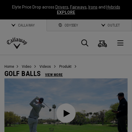
Elyte Price Drop across
Drivers
,
Fairways
,
Irons
and
Hybrids
EXPLORE
CALLAWAY
ODYSSEY
OUTLET
Warenk
Suche
O
Callaway
Golf
Home
Video
Videos
Produkt
GOLF BALLS
VIEW MORE