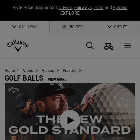
Elyte Price Drop across
Drivers
,
Fairways
,
Irons
and
Hybrids
EXPLORE
CALLAWAY
ODYSSEY
OUTLET
Warenk
Suche
O
Callaway
Golf
Home
Video
Videos
Produkt
GOLF BALLS
VIEW MORE