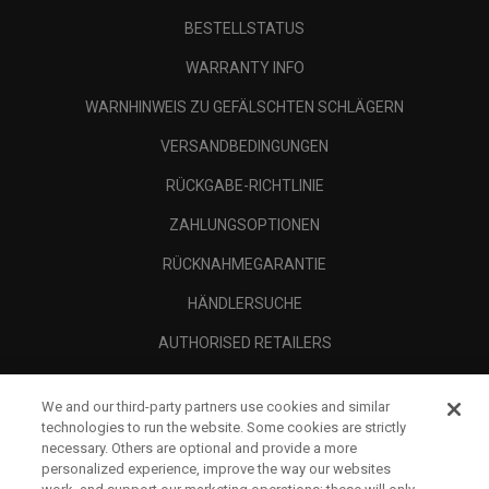
BESTELLSTATUS
WARRANTY INFO
WARNHINWEIS ZU GEFÄLSCHTEN SCHLÄGERN
VERSANDBEDINGUNGEN
RÜCKGABE-RICHTLINIE
ZAHLUNGSOPTIONEN
RÜCKNAHMEGARANTIE
HÄNDLERSUCHE
AUTHORISED RETAILERS
SCAM AWARENESS
We and our third-party partners use cookies and similar
UNTERNEHMENSPROFIL
technologies to run the website. Some cookies are strictly
necessary. Others are optional and provide a more
RECHTLICHES-
personalized experience, improve the way our websites