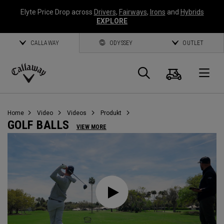
Elyte Price Drop across
Drivers
,
Fairways
,
Irons
and
Hybrids
EXPLORE
CALLAWAY
ODYSSEY
OUTLET
Warenk
Suche
O
Callaway
Golf
Home
Video
Videos
Produkt
GOLF BALLS
VIEW MORE