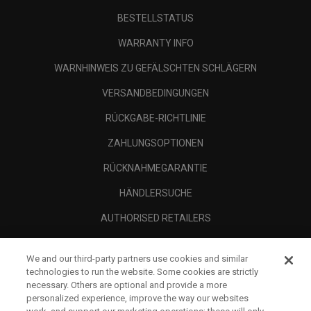
BESTELLSTATUS
WARRANTY INFO
WARNHINWEIS ZU GEFÄLSCHTEN SCHLÄGERN
VERSANDBEDINGUNGEN
RÜCKGABE-RICHTLINIE
ZAHLUNGSOPTIONEN
RÜCKNAHMEGARANTIE
HÄNDLERSUCHE
AUTHORISED RETAILERS
SCAM AWARENESS
We and our third-party partners use cookies and similar
UNTERNEHMENSPROFIL
technologies to run the website. Some cookies are strictly
necessary. Others are optional and provide a more
RECHTLICHES-
personalized experience, improve the way our websites