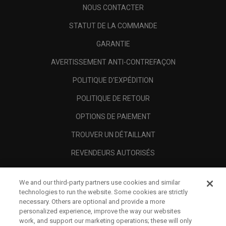
NOUS CONTACTER
STATUT DE LA COMMANDE
GARANTIE
AVERTISSEMENT ANTI-CONTREFAÇON
POLITIQUE D'EXPÉDITION
POLITIQUE DE RETOUR
OPTIONS DE PAIEMENT
TROUVER UN DÉTAILLANT
REVENDEURS AUTORISÉS
SCAM AWARENESS
We and our third-party partners use cookies and similar
A PROPOS
technologies to run the website. Some cookies are strictly
necessary. Others are optional and provide a more
MENTIONS LÉGALES
personalized experience, improve the way our websites
work, and support our marketing operations; these will only