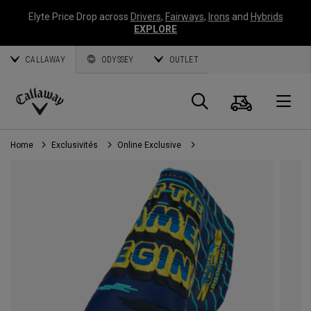
Elyte Price Drop across
Drivers
,
Fairways
,
Irons
and
Hybrids
EXPLORE
CALLAWAY
ODYSSEY
OUTLET
Panier
Recherch
O
Callaway
Golf
Home
Exclusivités
Online Exclusive