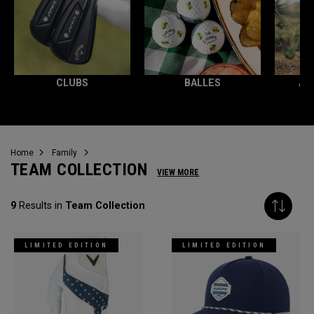
CLUBS
BALLES
AC
Home
Family
TEAM COLLECTION
VIEW MORE
9
Results in
Team Collection
LIMITED EDITION
LIMITED EDITION