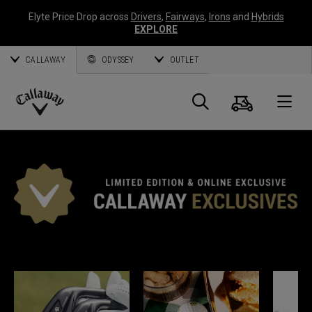
Elyte Price Drop across
Drivers
,
Fairways
,
Irons
and
Hybrids
EXPLORE
CALLAWAY
ODYSSEY
OUTLET
Panier
Recherch
O
Callaway
Golf
EXCLUSIVITÉS CALLAWAY