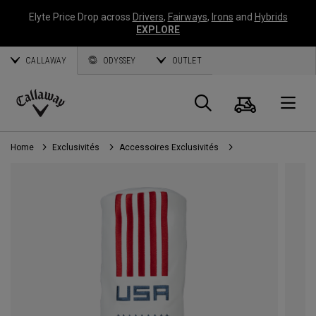
Elyte Price Drop across
Drivers
,
Fairways
,
Irons
and
Hybrids
EXPLORE
CALLAWAY
ODYSSEY
OUTLET
Panier
Recherch
O
Callaway
Golf
Home
Exclusivités
Accessoires Exclusivités