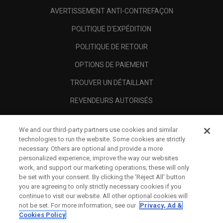
AVERTISSEMENT ANTI-CONTREFAÇON
POLITIQUE D'EXPÉDITION
POLITIQUE DE RETOUR
OPTIONS DE PAIEMENT
TROUVER UN DÉTAILLANT
REVENDEURS AUTORISÉS
SCAM AWARENESS
We and our third-party partners use cookies and similar
A PROPOS
technologies to run the website. Some cookies are strictly
necessary. Others are optional and provide a more
MENTIONS LÉGALES
personalized experience, improve the way our websites
work, and support our marketing operations; these will only
be set with your consent. By clicking the ‘Reject All' button
you are agreeing to only strictly necessary cookies if you
continue to visit our website. All other optional cookies will
not be set. For more information, see our
Privacy, Ad &
Cookies Policy