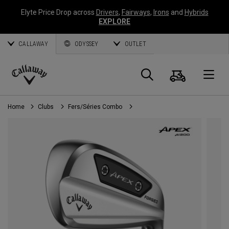
Elyte Price Drop across
Drivers
,
Fairways
,
Irons
and
Hybrids
EXPLORE
CALLAWAY
ODYSSEY
OUTLET
Panier
Recherch
O
Callaway
Golf
Home
Clubs
Fers/Séries Combo