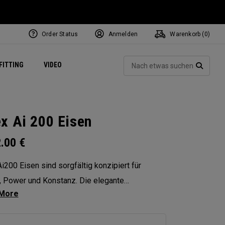
Order Status
Anmelden
Warenkorb (
0
)
ets
Exclusive Mavrik Complete Sets
Exklusiv - Golfbälle
NEW Headwear
Women's Golf Balls
Regional Performance Centers
Such
FITTING
VIDEO
e
Exklusiv - Zubehör
Pass It On
SUCH
x Ai 200 Eisen
2.00
€
i200 Eisen sind sorgfältig konzipiert für
, Power und Konstanz. Die elegante
rperkonstruktion vereint Leistungsstärke und
ion in unserem universellsten Eisen für