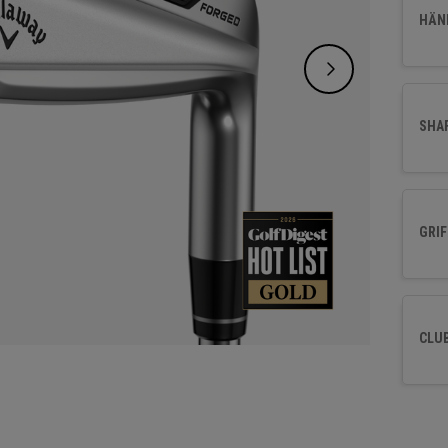
ultima
HÄND
SHA
GRIF
CLU