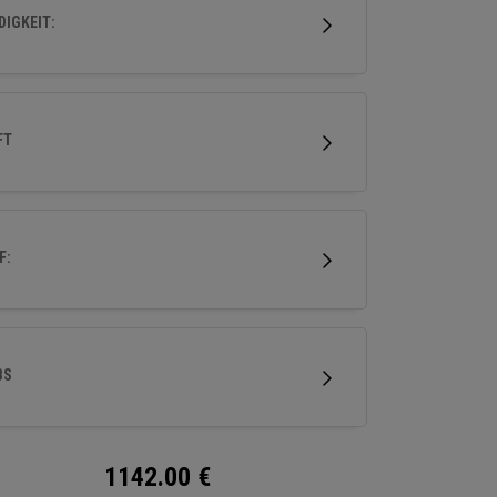
tive Weite, für Performance, die hervorsticht.
IGKEIT:
FT
F:
BS
1142.00
€