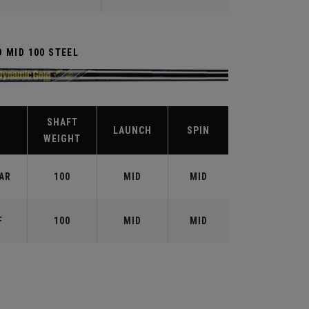
 MID 100 STEEL
SHAFT
X
LAUNCH
SPIN
WEIGHT
AR
100
MID
MID
F
100
MID
MID