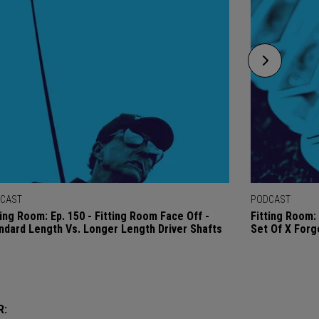
CAST
PODCAST
ting Room: Ep. 150 - Fitting Room Face Off -
Fitting Room: 
ndard Length Vs. Longer Length Driver Shafts
Set Of X Forg
R: