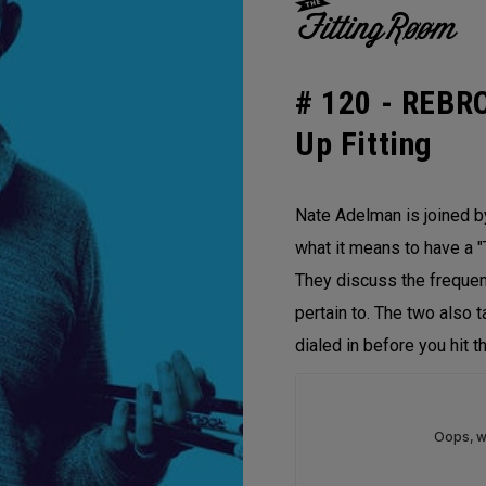
# 120 -
REBRO
Up Fitting
Nate Adelman is joined by
what it means to have a "T
They discuss the frequenc
pertain to. The two also t
dialed in before you hit th