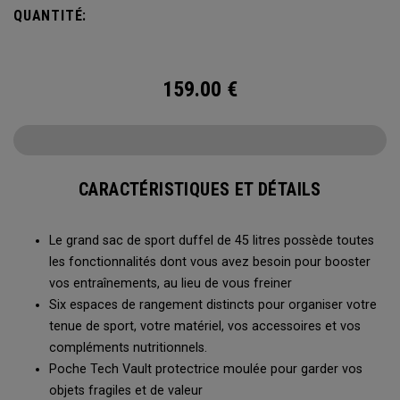
Vault, son tapis de change escamotable, ses multiples
QUANTITÉ:
méthodes de transport et un système de ventilation, ce sac
duffel est prêt à tout.
159.00
€
CARACTÉRISTIQUES ET DÉTAILS
Le grand sac de sport duffel de 45 litres possède toutes
les fonctionnalités dont vous avez besoin pour booster
vos entraînements, au lieu de vous freiner
Six espaces de rangement distincts pour organiser votre
tenue de sport, votre matériel, vos accessoires et vos
compléments nutritionnels.
Poche Tech Vault protectrice moulée pour garder vos
objets fragiles et de valeur