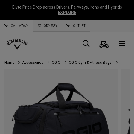
Elyte Price Drop across
Drivers
,
Fairways
,
Irons
and
Hybrids
EXPLORE
CALLAWAY
ODYSSEY
OUTLET
Panier
Recherch
O
Callaway
Golf
Home
Accessoires
OGIO
OGIO Gym & Fitness Bags