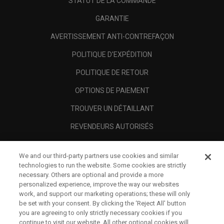
STATUT DE LA COMMANDE
GARANTIE
AVERTISSEMENT ANTI-CONTREFAÇON
POLITIQUE D'EXPÉDITION
POLITIQUE DE RETOUR
OPTIONS DE PAIEMENT
TROUVER UN DÉTAILLANT
REVENDEURS AUTORISÉS
SCAM AWARENESS
We and our third-party partners use cookies and similar
A PROPOS
technologies to run the website. Some cookies are strictly
necessary. Others are optional and provide a more
MENTIONS LÉGALES
personalized experience, improve the way our websites
work, and support our marketing operations; these will only
be set with your consent. By clicking the ‘Reject All' button
you are agreeing to only strictly necessary cookies if you
continue to visit our website. All other optional cookies will